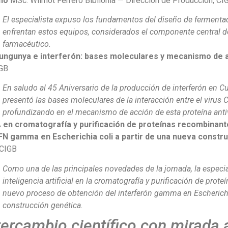
ño
MSc. Wilmot Ferrero Bibilonia — Dirección de Producción, CI
El especialista expuso los fundamentos del diseño de fermentad
enfrentan estos equipos, considerados el componente central d
farmacéutico.
ungunya e interferón: bases moleculares y mecanismo de 
GB
En saludo al 45 Aniversario de la producción de interferón en Cub
presentó las bases moleculares de la interacción entre el virus C
profundizando en el mecanismo de acción de esta proteína antivir
A en cromatografía y purificación de proteínas recombinan
IFN gamma en Escherichia coli a partir de una nueva constr
 CIGB
Como una de las principales novedades de la jornada, la especial
inteligencia artificial en la cromatografía y purificación de pro
nuevo proceso de obtención del interferón gamma en Escherich
construcción genética.
tercambio científico con mirada a