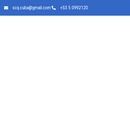
scq.cuba@gmail.com
+53 5 0992120
Ciencia cubana
jornada científi
celebra cuatro
innovación bio