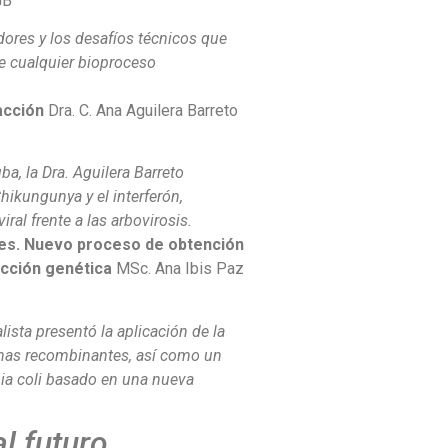
GB
ores y los desafíos técnicos que
e cualquier bioproceso
acción
Dra. C. Ana Aguilera Barreto
a, la Dra. Aguilera Barreto
hikungunya y el interferón,
al frente a las arbovirosis.
tes. Nuevo proceso de obtención
ucción genética
MSc. Ana Ibis Paz
ista presentó la aplicación de la
teínas recombinantes, así como un
ia coli basado en una nueva
l futuro