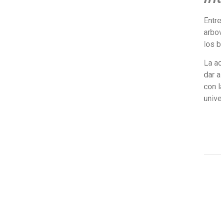
Entre
arbov
los 
La ac
dar a
con l
univ