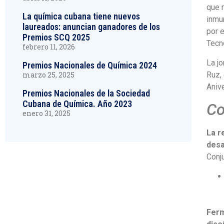
que 
La química cubana tiene nuevos
inmun
laureados: anuncian ganadores de los
por 
Premios SCQ 2025
Tecn
febrero 11, 2026
La jo
Premios Nacionales de Química 2024
Ruz, 
marzo 25, 2025
Anive
Premios Nacionales de la Sociedad
Cubana de Química. Año 2023
Co
enero 31, 2025
La r
desa
Conj
¿Tienes alguna
duda?
Ferm
Contáctanos a través de nuestros canales