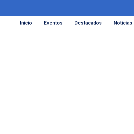
Inicio
Eventos
Destacados
Noticias
 en acción:
ca en el CIGB
 décadas de
tecnológica