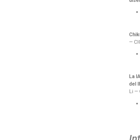
dise
oficinales.
+53 5 0992120
scq.cuba@gmail.com
Chik
— CI
La I
del 
Li —
In