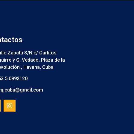
tactos
lle Zapata S/N e/ Carlitos
uirre y G, Vedado, Plaza de la
volución , Havana, Cuba
53 5 0992120
cq.cuba@gmail.com