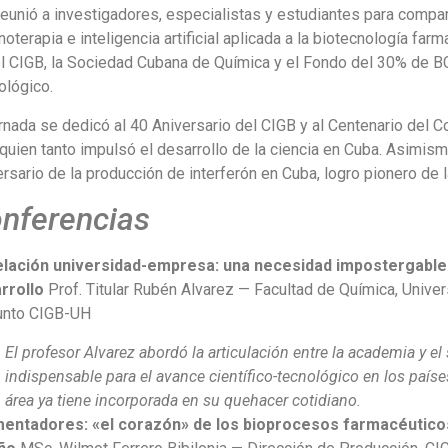
reunió a investigadores, especialistas y estudiantes para compa
oterapia e inteligencia artificial aplicada a la biotecnología far
el CIGB, la Sociedad Cubana de Química y el Fondo del 30% de B
ológico.
rnada se dedicó al 40 Aniversario del CIGB y al Centenario del 
quien tanto impulsó el desarrollo de la ciencia en Cuba. Asimism
rsario de la producción de interferón en Cuba, logro pionero de l
nferencias
elación universidad-empresa: una necesidad impostergable 
rrollo
Prof. Titular Rubén Alvarez — Facultad de Química, Unive
unto CIGB-UH
El profesor Alvarez abordó la articulación entre la academia y e
indispensable para el avance científico-tecnológico en los paíse
área ya tiene incorporada en su quehacer cotidiano.
entadores: «el corazón» de los bioprocesos farmacéuticos