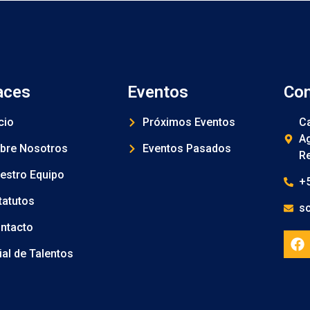
aces
Eventos
Con
cio
Próximos Eventos
Ca
Ag
bre Nosotros
Eventos Pasados
Re
estro Equipo
+
tatutos
s
ntacto
tial de Talentos