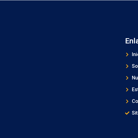
Enl
Ini
So
Nu
Es
Co
Si