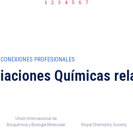
1
2
3
4
5
6
7
CONEXIONES PROFESIONALES
ciaciones Químicas re
Unión Internacional de
Bioquímica y Biología Molecular
Royal Chemistry Society