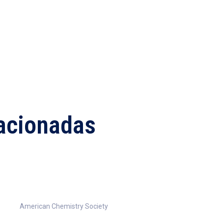
lacionadas
American Chemistry Society