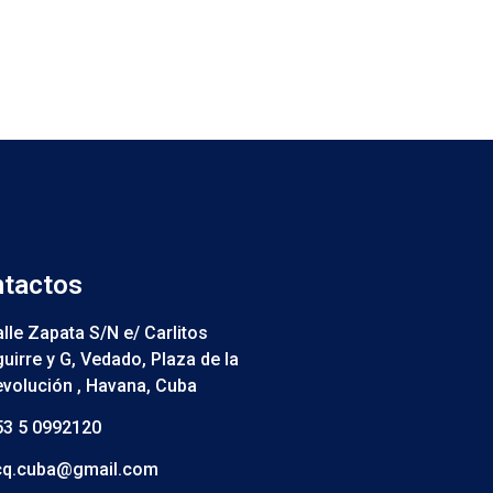
tactos
lle Zapata S/N e/ Carlitos
uirre y G, Vedado, Plaza de la
volución , Havana, Cuba
53 5 0992120
cq.cuba@gmail.com