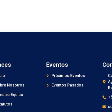
aces
Eventos
Con
cio
Próximos Eventos
Ca
Ag
bre Nosotros
Eventos Pasados
Re
estro Equipo
+
tatutos
s