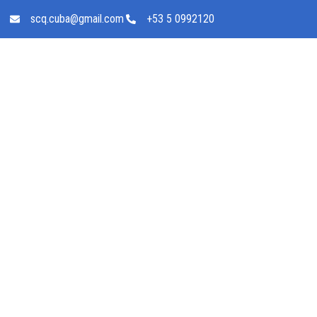
scq.cuba@gmail.com
+53 5 0992120
Noticias
Inicio
Noticias